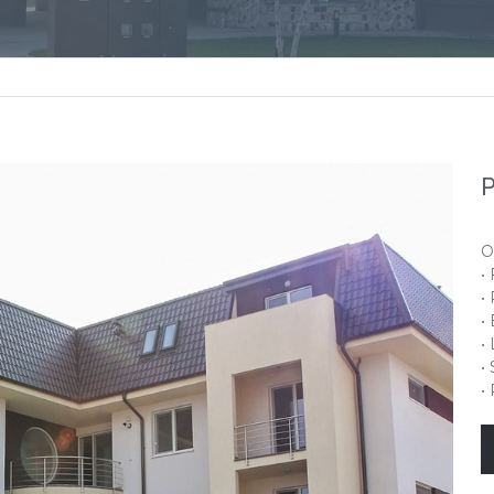
P
O
•
•
•
•
•
•