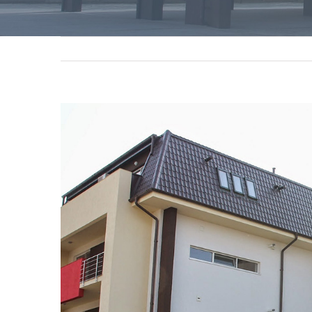
View
Larger
Image