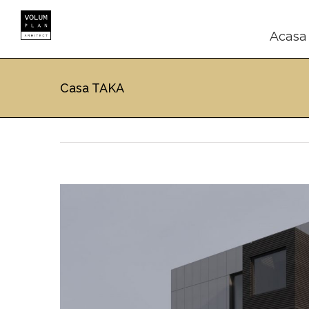
Skip
to
content
Acasa
Casa TAKA
View
Larger
Image