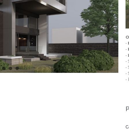
O
•
•
•
•
•
•
•
P
C