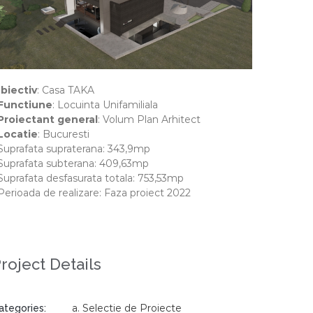
biectiv
: Casa TAKA
Functiune
: Locuinta Unifamiliala
Proiectant general
: Volum Plan Arhitect
Locatie
: Bucuresti
 Suprafata supraterana: 343,9mp
 Suprafata subterana: 409,63mp
 Suprafata desfasurata totala: 753,53mp
 Perioada de realizare: Faza proiect 2022
roject Details
a. Selectie de Proiecte
ategories: