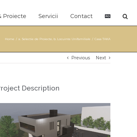
& Proiecte
Servicii
Contact
Home
/
a. Selectie de Proiecte
,
b. Locuinte Unifamiliale
/
Casa TAKA
Previous
Next
roject Description