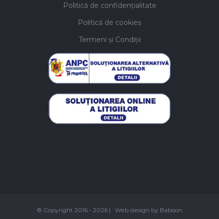
Politică de confidențialitate
Politică de cookies
Termeni și Condiții
© Copyright 2016 -
2026 | Web design by
Baboon